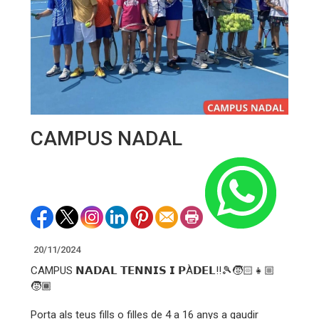
CAMPUS NADAL
20/11/2024
CAMPUS 𝗡𝗔𝗗𝗔𝗟 𝗧𝗘𝗡𝗡𝗜𝗦 𝗜 𝗣À𝗗𝗘𝗟‼️🎾🧒🏻👧🏼
🧒🏾
Porta als teus fills o filles de 4 a 16 anys a gaudir